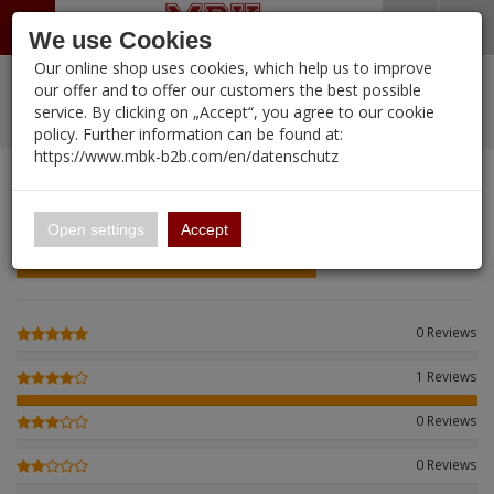
Menü
Search
Waren
Warenkorb schließen
Menü schließen
We use Cookies
Our online shop uses cookies, which help us to improve
Alle Kategorien
%
Sale
Pre-Order Items
Zur Startseite
0 ARTIKEL IM WARENKORB
our offer and to offer our customers the best possible
service. By clicking on „Accept“, you agree to our cookie
Ihr Warenkorb ist momentan leer.
New Products
Manufacturers-Index
PORTFOLIO
(12112 
policy. Further information can be found at:
Portfolio
Ergebnisse (
)
Fertig
https://www.mbk-b2b.com/en/datenschutz
Login
|
Registrieren
Wish List
CUSTOMER REVIEWS
1
16.02
English
Open settings
Accept
Einloggen und Bewertung schreiben
A&A Models
AFV Club
0 Reviews
ALPINE
1 Reviews
Ammo of MIG
0 Reviews
Amusing Hobby
0 Reviews