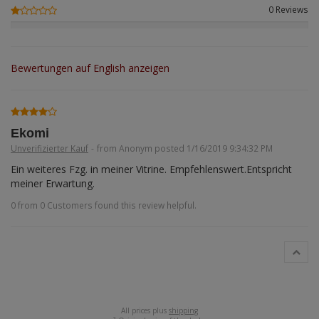
0 Reviews
ANDYS HHQ
ARK Models
Bewertungen auf English anzeigen
ARMA HOBBY
Artscale
Ekomi
ATTACK
Unverifizierter Kauf
-
from Anonym posted 1/16/2019 9:34:32 PM
Ein weiteres Fzg. in meiner Vitrine. Empfehlenswert.Entspricht 
Belkits
meiner Erwartung.
BORDER MODEL
0 from 0 Customers found this review helpful.
BSK Model
CLASSY HOBBY
Copper State Model
All prices plus
shipping